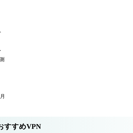
ト
ト
計測
4月
おすすめVPN