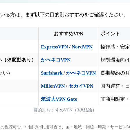
ている方は、まず以下の目的別おすすめをご確認ください。
おすすめVPN
ポイント
ExpressVPN
/
NordVPN
操作感・安定性
い（※変動あり）
かべネコVPN
規制環境向け
たい）
Surfshark
/
かべネコVPN
長期契約の月
MillenVPN
/
セカイVPN
国内運営・日
筑波大VPN Gate
非商用限定・
目的別おすすめVPN（3択結論）
スの視聴可否、中国での利用可否は、国・地域・回線・時期・サービス