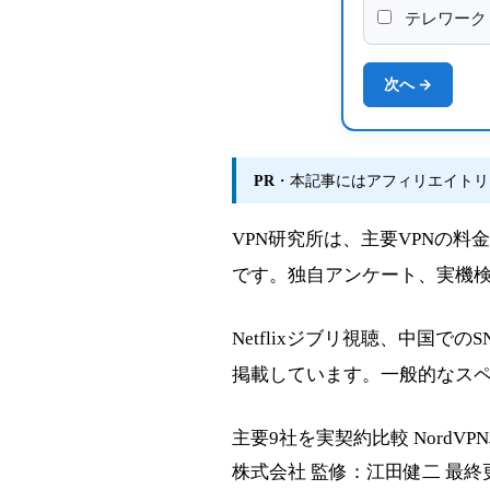
テレワーク
次へ →
PR
・本記事にはアフィリエイトリ
VPN研究所は、主要VPNの
です。独自アンケート、実機検
Netflixジブリ視聴、中国で
掲載しています。一般的なス
主要9社を実契約比較
NordV
株式会社
監修：江田健二
最終更