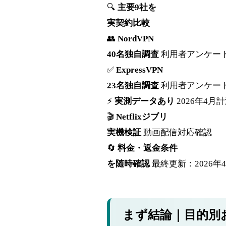
🔍
主要9社を
実契約比較
👥
NordVPN
40名独自調査
利用者アンケー
✅
ExpressVPN
23名独自調査
利用者アンケー
⚡
実測データあり
2026年4月
🎬
Netflixジブリ
実機検証
動画配信対応確認
🔄
料金・返金条件
を随時確認
最終更新：2026年
まず結論｜目的別