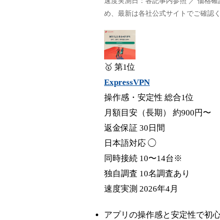
速度実測日：各記事内参照 ／ 価格
め、最新は各社公式サイトでご確認
🥇 第1位
ExpressVPN
操作感・安定性 総合1位
月額目安（長期）
約900円〜
返金保証
30日間
日本語対応
◯
同時接続
10〜14台※
独自調査
10名調査あり
速度実測
2026年4月
アプリの操作感と安定性で初心