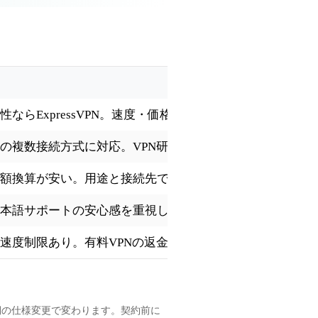
ならExpressVPN。速度・価格・知名度ならNordVPN。
の複数接続方式に対応。VPN研究所でも中国系記事で実
額換算が安い。用途と接続先で使い分け。
本語サポートの安心感を重視したい方向け。
速度制限あり。有料VPNの返金保証（30日）と比較して
側の仕様変更で変わります。契約前に