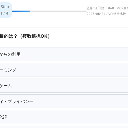
Step
監修: 江田健二 (RAUL株式会社
1 / 4
2026-05-24 / VPN6社比較
用目的は？（複数選択OK）
からの利用
ーミング
ゲーム
ィ・プライバシー
2P