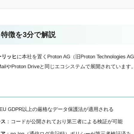
は？特徴を3分で解説
ーリッヒ
に本社を置くProton AG（旧Proton Technolog
 MailやProton Driveと同じエコシステムで展開されています
EU GDPR以上の厳格なデータ保護法が適用される
ース
：コードが公開されており第三者による検証が可能
リア
：no-log（通信ログ非記録）ポリシーが第三者検証済み