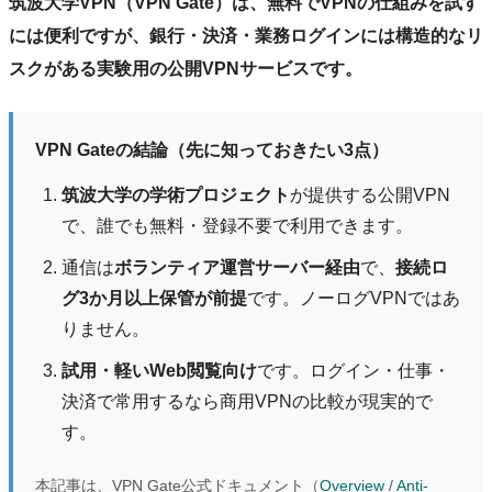
筑波大学VPN（VPN Gate）は、無料でVPNの仕組みを試す
には便利ですが、銀行・決済・業務ログインには構造的なリ
スクがある実験用の公開VPNサービスです。
VPN Gateの結論（先に知っておきたい3点）
筑波大学の学術プロジェクト
が提供する公開VPN
で、誰でも無料・登録不要で利用できます。
通信は
ボランティア運営サーバー経由
で、
接続ロ
グ3か月以上保管が前提
です。ノーログVPNではあ
りません。
試用・軽いWeb閲覧向け
です。ログイン・仕事・
決済で常用するなら商用VPNの比較が現実的で
す。
本記事は、VPN Gate公式ドキュメント（
Overview
/
Anti-