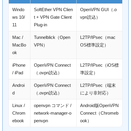
Windo
SoftEther VPN Clien
OpenVPN GUI（.o
ws 10/
t + VPN Gate Client
vpn読込）
11
Plug-in
Mac /
Tunnelblick（Open
L2TP/IPsec（mac
MacBo
VPN）
OS標準設定）
ok
iPhone
OpenVPN Connect
L2TP/IPsec（iOS標
/ iPad
（.ovpn読込）
準設定）
Androi
OpenVPN Connect
L2TP/IPsec（端末
d
（.ovpn読込）
により非対応）
Linux /
openvpn コマンド /
Android版OpenVPN
Chrom
network-manager-o
Connect（Chromeb
ebook
penvpn
ook）