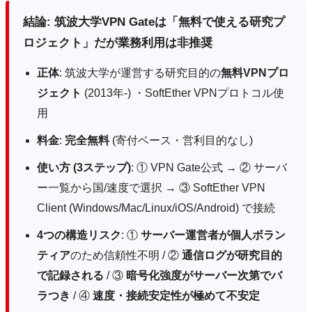
結論: 筑波大学VPN Gateは「無料で使える研究プ
ロジェクト」だが業務利用は非推奨
正体
: 筑波大学が運営する研究目的の
無料VPNプロ
ジェクト
(2013年-) ・SoftEther VPNプロトコル使
用
料金
:
完全無料
(寄付ベース・営利目的なし)
使い方 (3ステップ)
: ① VPN Gate公式 → ② サーバ
ー一覧から国/速度で選択 → ③ SoftEther VPN
Client (Windows/Mac/Linux/iOS/Android) で接続
4つの構造リスク
: ①
サーバー運営者が個人ボラン
ティア
のため信頼性不明 / ②
通信ログが研究目的
で記録される
/ ③
暗号化強度がサーバー次第でバ
ラつき
/ ④
速度・接続安定性が極めて不安定