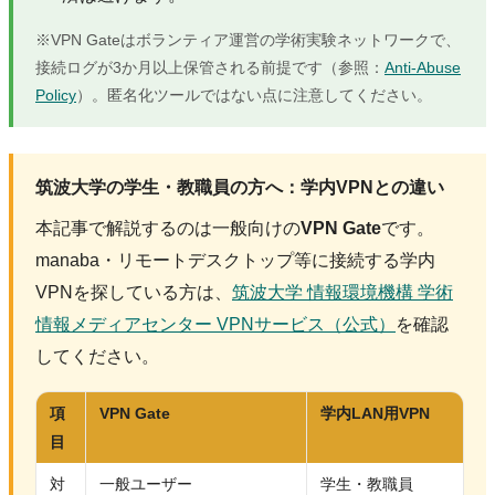
※VPN Gateはボランティア運営の学術実験ネットワークで、
接続ログが3か月以上保管される前提です（参照：
Anti-Abuse
Policy
）。匿名化ツールではない点に注意してください。
筑波大学の学生・教職員の方へ：学内VPNとの違い
本記事で解説するのは一般向けの
VPN Gate
です。
manaba・リモートデスクトップ等に接続する学内
VPNを探している方は、
筑波大学 情報環境機構 学術
情報メディアセンター VPNサービス（公式）
を確認
してください。
項
VPN Gate
学内LAN用VPN
目
対
一般ユーザー
学生・教職員