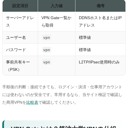
設定項目
入力値
備考
サーバーアドレ
VPN Gate一覧か
DDNSホスト名またはIP
ス
ら取得
アドレス
ユーザー名
標準値
vpn
パスワード
標準値
vpn
事前共有キー
L2TP/IPsec使用時のみ
vpn
（PSK）
手順後の判断：接続できても、ログイン・決済・仕事用アカウント
には使わないのが安全です。常用するなら、当サイト検証で確認し
た商用VPNを
比較表
で確認してください。