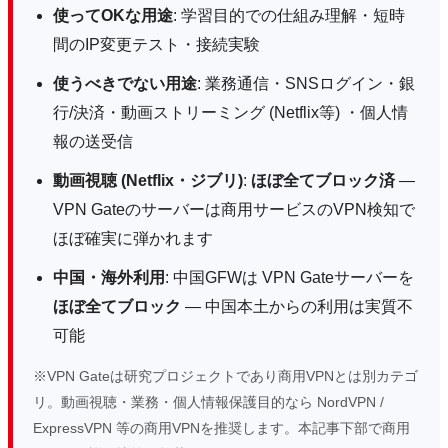
使ってOKな用途
: 学習目的での仕組み理解・短時
間のIP変更テスト・接続実験
使うべきでない用途
: 業務通信・SNSログイン・銀
行/決済・動画ストリーミング (Netflix等) ・個人情
報の送受信
動画視聴 (Netflix・ジブリ)
:
ほぼ全てブロック済
—
VPN Gateのサーバーは商用サービスのVPN検知で
ほぼ確実に弾かれます
中国・海外利用
: 中国GFWは VPN Gateサーバーを
ほぼ全てブロック
— 中国本土からの利用は実質不
可能
※VPN Gateは研究プロジェクトであり商用VPNとは別カテゴ
リ。動画視聴・業務・個人情報保護目的なら NordVPN /
ExpressVPN 等の商用VPNを推奨します。本記事下部で商用