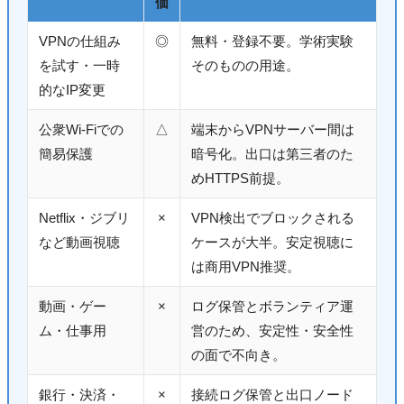
価
VPNの仕組み
◎
無料・登録不要。学術実験
を試す・一時
そのものの用途。
的なIP変更
公衆Wi-Fiでの
△
端末からVPNサーバー間は
簡易保護
暗号化。出口は第三者のた
めHTTPS前提。
Netflix・ジブリ
×
VPN検出でブロックされる
など動画視聴
ケースが大半。安定視聴に
は商用VPN推奨。
動画・ゲー
×
ログ保管とボランティア運
ム・仕事用
営のため、安定性・安全性
の面で不向き。
銀行・決済・
×
接続ログ保管と出口ノード