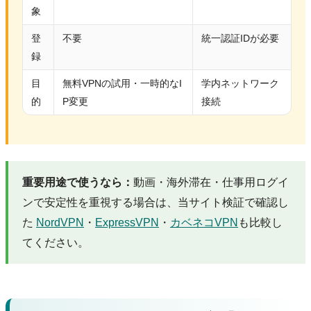
象
登
不要
統一認証IDが必要
録
目
無料VPNの試用・一時的なI
学内ネットワーク
的
P変更
接続
重要用途で使うなら：
動画・海外滞在・仕事用ログイ
ンで安定性を重視する場合は、当サイト検証で確認し
た
NordVPN
・
ExpressVPN
・
カベネコVPN
も比較し
てください。