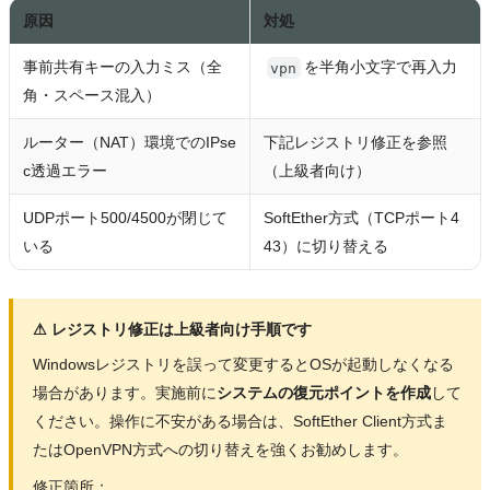
原因
対処
事前共有キーの入力ミス（全
を半角小文字で再入力
vpn
角・スペース混入）
ルーター（NAT）環境でのIPse
下記レジストリ修正を参照
c透過エラー
（上級者向け）
UDPポート500/4500が閉じて
SoftEther方式（TCPポート4
いる
43）に切り替える
⚠ レジストリ修正は上級者向け手順です
Windowsレジストリを誤って変更するとOSが起動しなくなる
場合があります。実施前に
システムの復元ポイントを作成
して
ください。操作に不安がある場合は、SoftEther Client方式ま
たはOpenVPN方式への切り替えを強くお勧めします。
修正箇所：