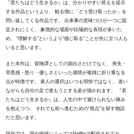
『君たちはどう生きるか』は、分かりやすい答えを提示
する作品というより、 観る側に「どう受け取ったか」を
問い返してくる作品です。 出来事の意味づけが一つに固
定されにくく、 象徴的な場面や比喩的な表現が多いた
め、 “理解する”というより“感じ取る”ことが先に立つ人も
いると思います。
また本作は、冒険譚としての面白さだけでなく、 喪失・
罪悪感・怒り・優しさといった感情が複雑に折り重なる
点が特徴です。 眞人の選択はいつも明快ではなく、 迷い
ながらも自分の足で進もうとする姿が描かれます。 『君
たちはどう生きるか』は、人生の中で避けられない痛み
を抱えつつ、 それでも前へ進むための“視点”を探す物語
だと思います。
現在では、国や地域によってはNetflixで配信されてお