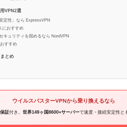
用VPN2選
性」なら ExpressVPN
んな人におすすめ
キュリティを固めるなら NordVPN
人におすすめ
とまとめ
ウイルスバスターVPNから乗り換えるなら
金保証
付き。
世界149ヶ国8600+サーバー
で速度・接続安定性と