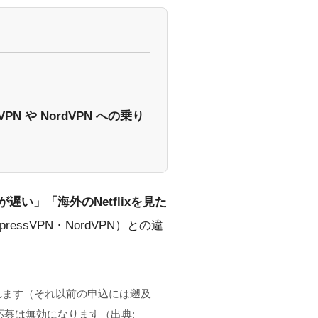
 や NordVPN への乗り
遅い」「海外のNetflixを見た
ssVPN・NordVPN）との違
適用されます（それ以前の申込には遡及
応募は無効になります（出典: