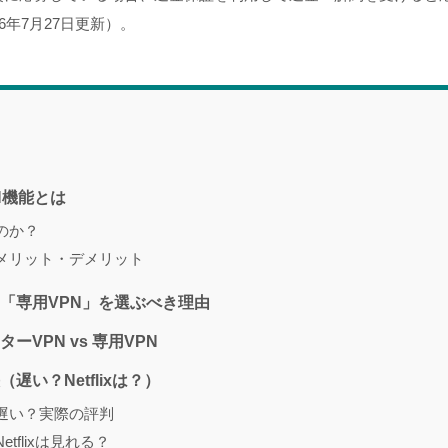
026年7月27日更新）。
N機能とは
のか？
のメリット・デメリット
ら「専用VPN」を選ぶべき理由
ーVPN vs 専用VPN
遅い？Netflixは？）
遅い？実際の評判
tflixは見れる？