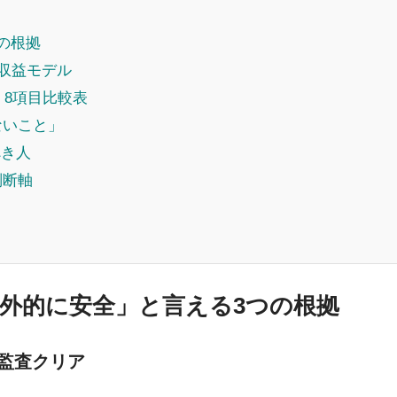
の根拠
 収益モデル
 — 8項目比較表
ないこと」
べき人
判断軸
が「例外的に安全」と言える3つの根拠
独立監査クリア