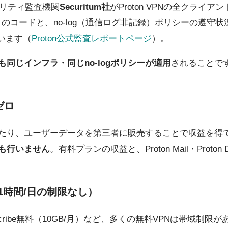
ュリティ監査機関
Securitum社
がProton VPNの全クライアン
oid/Linux）のコードと、no-log（通信ログ非記録）ポリシ
ています（
Proton公式監査レポートページ
）。
同じインフラ・同じno-logポリシーが適用
されることで
ゼロ
たり、ユーザーデータを第三者に販売することで収益を得ています
も行いません
。有料プランの収益と、Proton Mail・Prot
・1時間/日の制限なし）
ndscribe無料（10GB/月）など、多くの無料VPNは帯域制限があ