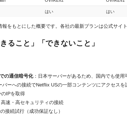
lth
OV/IKEv2
OV/IKEv2
はい
はい
公開情報をもとにした概要です。各社の最新プランは公式サイ
で「できること」「できないこと」
）での通信暗号化
：日本サーバーがあるため、国内でも使用
バーへの接続でNetflix USの一部コンテンツにアクセス
のIPを取得
：高速・高セキュリティの接続
での接続試行（成功保証なし）