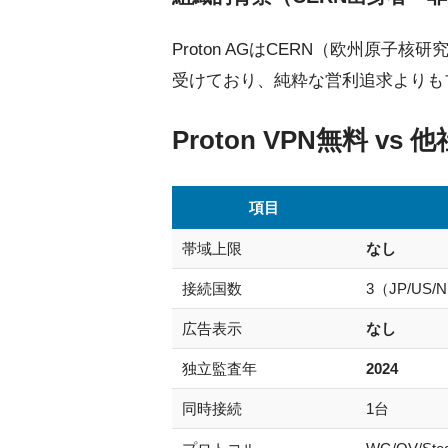
Proton AGはCERN（欧州原子核
受けており、純粋な営利追求よりも
Proton VPN無料 v
項目
帯域上限
なし
接続国数
3（JP/US/
広告表示
なし
独立監査年
2024
同時接続
1台