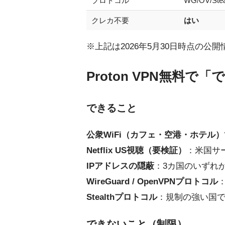
プロトコル
WG/OV/Stea
クレカ不要
はい
※上記は2026年5月30日時点の
Proton VPN無料
できること
公衆WiFi（カフェ・空港・ホテル
Netflix US視聴（要検証）
：米国サー
IPアドレスの隠蔽
：3カ国のいずれか
WireGuard / OpenVPNプロトコル
Stealthプロトコル
：規制の強い国
できないこと（制限）