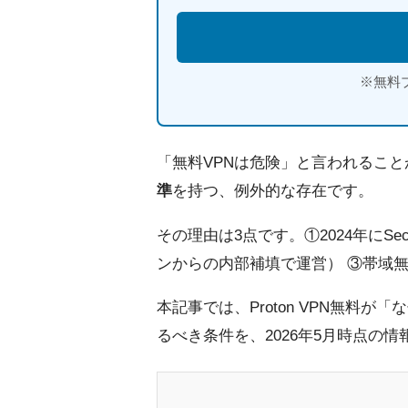
※無料
「無料VPNは危険」と言われるこ
準
を持つ、例外的な存在です。
その理由は3点です。①2024年にSe
ンからの内部補填で運営） ③帯域無
本記事では、Proton VPN無
るべき条件を、2026年5月時点の