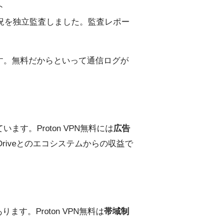
ト
ーの遵守状況を独立監査しました。監査レポー
す。無料だからといって通信ログが
。Proton VPN無料には
広告
on Driveとのエコシステムからの収益で
ります。Proton VPN無料は
帯域制