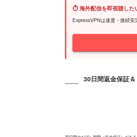
⏱ 海外配信を即視聴した
ExpressVPNは速度・接
30日間返金保証