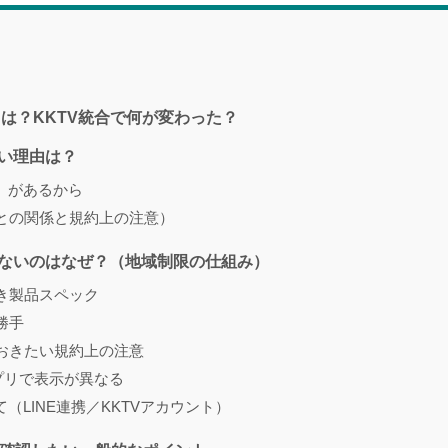
TVとは？KKTV統合で何が変わった？
ない理由は？
）があるから
限との関係と規約上の注意）
られないのはなぜ？（地域制限の仕組み）
き製品スペック
勝手
ておきたい規約上の注意
アプリで表示が異なる
（LINE連携／KKTVアカウント）