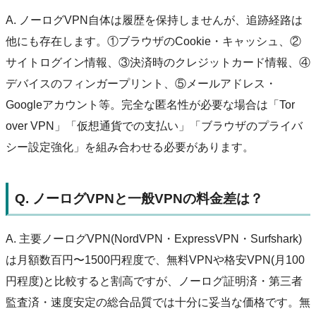
A. ノーログVPN自体は履歴を保持しませんが、追跡経路は
他にも存在します。①ブラウザのCookie・キャッシュ、②
サイトログイン情報、③決済時のクレジットカード情報、④
デバイスのフィンガープリント、⑤メールアドレス・
Googleアカウント等。完全な匿名性が必要な場合は「Tor
over VPN」「仮想通貨での支払い」「ブラウザのプライバ
シー設定強化」を組み合わせる必要があります。
Q. ノーログVPNと一般VPNの料金差は？
A. 主要ノーログVPN(NordVPN・ExpressVPN・Surfshark)
は月額数百円〜1500円程度で、無料VPNや格安VPN(月100
円程度)と比較すると割高ですが、ノーログ証明済・第三者
監査済・速度安定の総合品質では十分に妥当な価格です。無