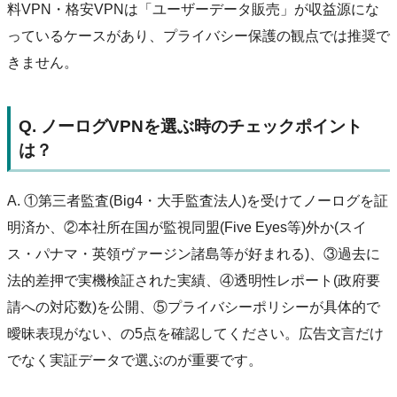
料VPN・格安VPNは「ユーザーデータ販売」が収益源にな
っているケースがあり、プライバシー保護の観点では推奨で
きません。
Q. ノーログVPNを選ぶ時のチェックポイント
は？
A. ①第三者監査(Big4・大手監査法人)を受けてノーログを証
明済か、②本社所在国が監視同盟(Five Eyes等)外か(スイ
ス・パナマ・英領ヴァージン諸島等が好まれる)、③過去に
法的差押で実機検証された実績、④透明性レポート(政府要
請への対応数)を公開、⑤プライバシーポリシーが具体的で
曖昧表現がない、の5点を確認してください。広告文言だけ
でなく実証データで選ぶのが重要です。