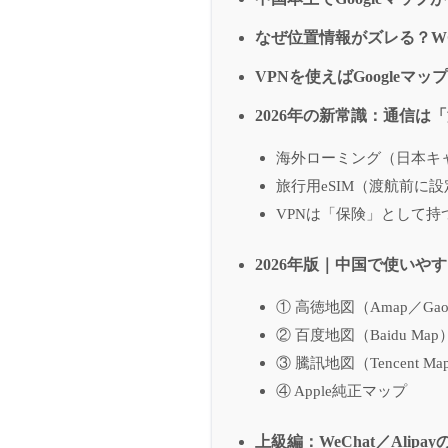
なぜ位置情報がズレる？WGS
VPNを使えばGoogleマ
2026年の新常識：通信は
海外ローミング（日本キ
旅行用eSIM（渡航前に
VPNは「保険」として持つ
2026年版｜中国で使いや
① 高徳地図（Amap／Gao
② 百度地図（Baidu Map
③ 騰訊地図（Tencent Ma
④ Apple純正マップ
上級編：WeChat／Ali