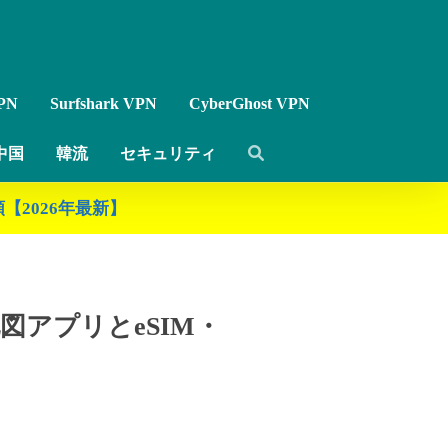
PN
Surfshark VPN
CyberGhost VPN
中国
韓流
セキュリティ
【2026年最新】
地図アプリとeSIM・