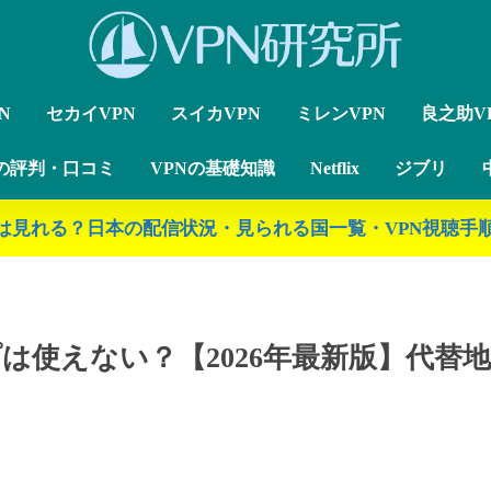
N
セカイVPN
スイカVPN
ミレンVPN
良之助V
Nの評判・口コミ
VPNの基礎知識
Netflix
ジブリ
ジブリは見れる？日本の配信状況・見られる国一覧・VPN視聴手順
ップは使えない？【2026年最新版】代替