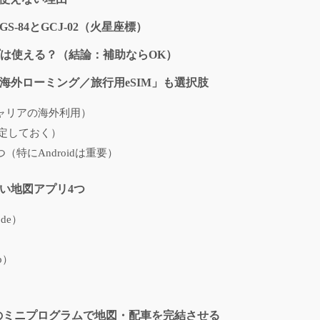
-84とGCJ-02（火星座標）
ップは使える？（結論：補助ならOK）
「海外ローミング／旅行用eSIM」も選択肢
ャリアの海外利用）
設定しておく）
（特にAndroidは重要）
すい地図アプリ4つ
de）
）
p）
payのミニプログラムで地図・配車を完結させる