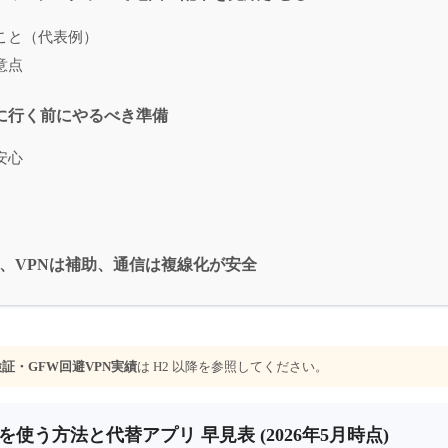
こと（代表例）
意点
｜中国に行く前にやるべき準備
安心
、VPNは補助、通信は複線化が安全
検証・GFW回避VPN実績
は H2 以降を参照してください。
プを使う方法と代替アプリ 早見表 (2026年5月時点)