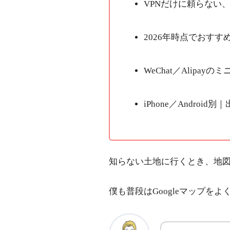
VPNだけに頼らない
2026年時点でおす
WeChat／Alip
iPhone／Andro
知らない土地に行くとき、地
僕も普段はGoogleマップ